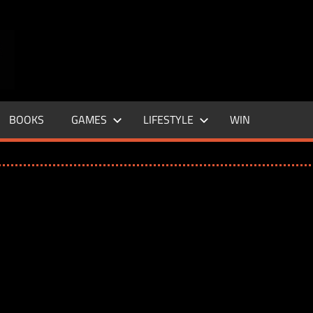
ENTERTAINMENT
BASE
–
BOOKS
GAMES
LIFESTYLE
WIN
LIFE
&
STYLE
MAGAZINE