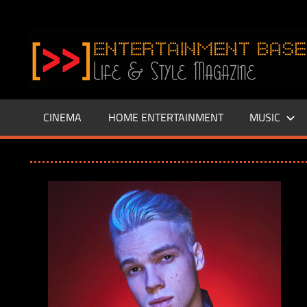
Zum
Inhalt
www.entertainment-
springen
Base.de
CINEMA
HOME ENTERTAINMENT
MUSIC