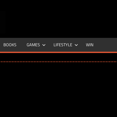
ENTERTAINMENT
BASE
–
BOOKS
GAMES
LIFESTYLE
WIN
LIFE
&
STYLE
MAGAZINE