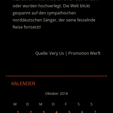
oder wurden hochverlegt. Die Welt blickt
gespannt auf den sympathischen
norddeutschen Sänger, der seine fesselnde
Reise fortsetzt!
.
Quelle: Very Us | Promotion Werft
KALENDER
Oktober 2018
M
D
M
D
F
S
S
1
2
3
4
5
6
7