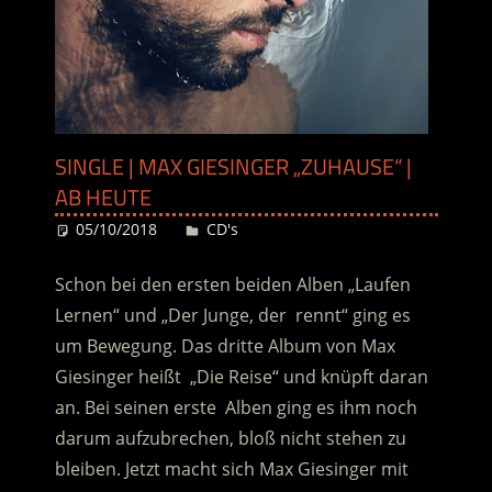
SINGLE | MAX GIESINGER „ZUHAUSE“ |
AB HEUTE
05/10/2018
Desiree
CD's
Schon bei den ersten beiden Alben „Laufen
Lernen“ und „Der Junge, der rennt“ ging es
um Bewegung. Das dritte Album von Max
Giesinger heißt „Die Reise“ und knüpft daran
an. Bei seinen erste Alben ging es ihm noch
darum aufzubrechen, bloß nicht stehen zu
bleiben. Jetzt macht sich Max Giesinger mit