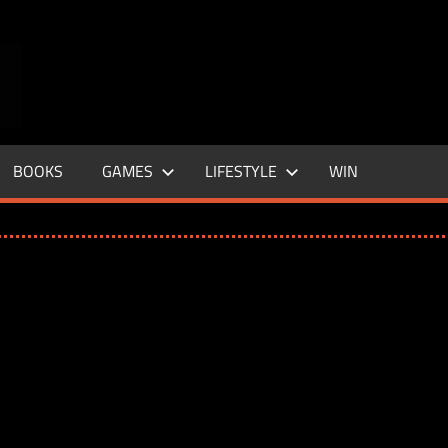
ENTERTAINMENT
BASE
–
BOOKS
GAMES
LIFESTYLE
WIN
LIFE
&
STYLE
MAGAZINE