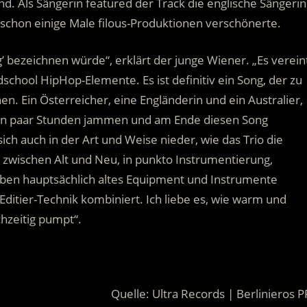
d. Als Sängerin featured der Track die englische Sängerin
 schon einige Male filous-Produktionen verschönerte.
ong’ bezeichnen würde“, erklärt der junge Wiener. „Es verein
chool HipHop-Elemente. Es ist definitiv ein Song, der zu
. Ein Österreicher, eine Engländerin und ein Australier,
, ein paar Stunden jammen und am Ende diesen Song
ich auch in der Art und Weise nieder, wie das Trio die
e zwischen Alt und Neu, in punkto Instrumentierung,
ben hauptsächlich altes Equipment und Instrumente
itier-Technik kombiniert. Ich liebe es, wie warm und
chzeitig pumpt“.
Quelle: Ultra Records | Berlinieros P