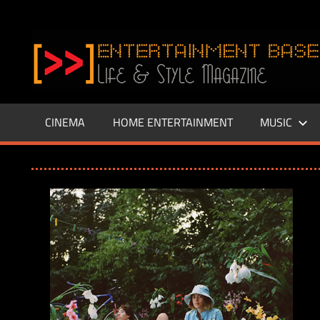
Zum
Inhalt
www.entertainment-
springen
Base.de
CINEMA
HOME ENTERTAINMENT
MUSIC