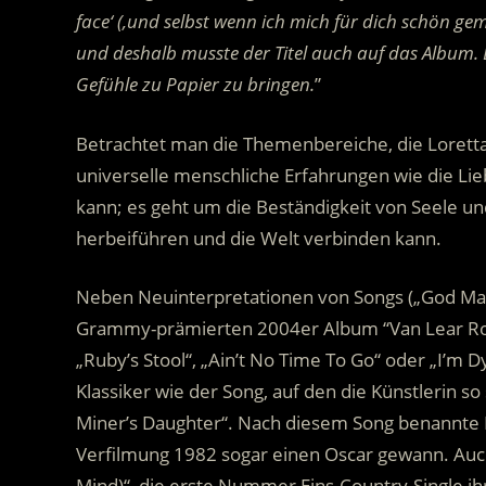
face‘ (‚und selbst wenn ich mich für dich schön gem
und deshalb musste der Titel auch auf das Album. Er
Gefühle zu Papier zu bringen.
”
Betrachtet man die Themenbereiche, die Loretta
universelle menschliche Erfahrungen wie die Li
kann; es geht um die Beständigkeit von Seele un
herbeiführen und die Welt verbinden kann.
Neben Neuinterpretationen von Songs („God Mak
Grammy-prämierten 2004er Album “Van Lear Rose”
„Ruby’s Stool“, „Ain’t No Time To Go“ oder „I’m
Klassiker wie der Song, auf den die Künstlerin so
Miner’s Daughter“. Nach diesem Song benannte 
Verfilmung 1982 sogar einen Oscar gewann. Auch
Mind)“, die erste Nummer Eins-Country-Single ih