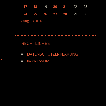
17
18
19
20
21
22
23
24
25
26
27
28
29
30
« Aug.
Okt. »
RECHTLICHES
DATENSCHUTZERKLÄRUNG
IMPRESSUM
e