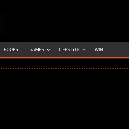
ENTERTAINMENT
BASE
–
BOOKS
GAMES
LIFESTYLE
WIN
LIFE
&
STYLE
MAGAZINE