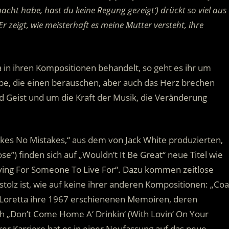
acht habe, hast du keine Regung gezeigt‘) drückt so viel aus
 zeigt, wie meisterhaft es meine Mutter versteht, ihre
 in ihren Kompositionen behandelt, so geht es ihr um
ebe, die einen berauschen, aber auch das Herz brechen
d Geist und um die Kraft der Musik, die Veränderung
es No Mistakes,“ aus dem von Jack White produzierten,
) finden sich auf „Wouldn’t It Be Great“ neue Titel wie
 Dying For Someone To Live For“. Dazu kommen zeitlose
 stolz ist, wie auf keine ihrer anderen Kompositionen: „Coa
Loretta ihre 1967 erschienenen Memoiren, deren
 „Don’t Come Home A‘ Drinkin‘ (With Lovin‘ On Your
rer Karriere hat es in einer Neufassung auf das neue