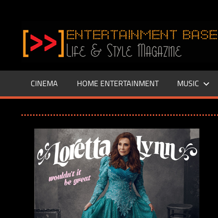
Zum
Inhalt
www.entertainment-
springen
Base.de
CINEMA
HOME ENTERTAINMENT
MUSIC