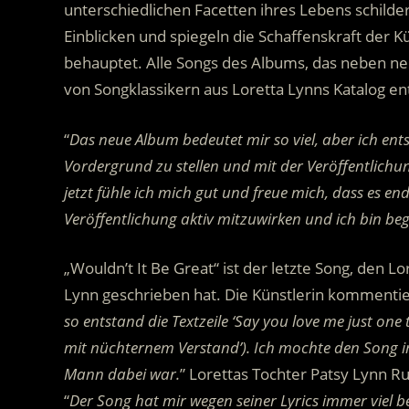
unterschiedlichen Facetten ihres Lebens schildert
Einblicken und spiegeln die Schaffenskraft der Kü
behauptet. Alle Songs des Albums, das neben n
von Songklassikern aus Loretta Lynns Katalog en
“
Das neue Album bedeutet mir so viel, aber ich en
Vordergrund zu stellen und mit der Veröffentlichu
jetzt fühle ich mich gut und freue mich, dass es end
Veröffentlichung aktiv mitzuwirken und ich bin bege
„Wouldn’t It Be Great“ ist der letzte Song, den L
Lynn geschrieben hat. Die Künstlerin kommentier
so entstand die Textzeile ‘Say you love me just one
mit nüchternem Verstand’). Ich mochte den Song im
Mann dabei war.
” Lorettas Tochter Patsy Lynn Ru
“
Der Song hat mir wegen seiner Lyrics immer viel be