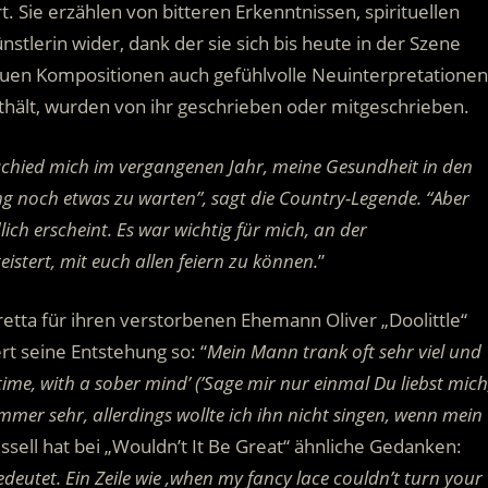
. Sie erzählen von bitteren Erkenntnissen, spirituellen
nstlerin wider, dank der sie sich bis heute in der Szene
euen Kompositionen auch gefühlvolle Neuinterpretationen
thält, wurden von ihr geschrieben oder mitgeschrieben.
tschied mich im vergangenen Jahr, meine Gesundheit in den
ng noch etwas zu warten”, sagt die Country-Legende. “Aber
lich erscheint. Es war wichtig für mich, an der
istert, mit euch allen feiern zu können.
”
oretta für ihren verstorbenen Ehemann Oliver „Doolittle“
t seine Entstehung so: “
Mein Mann trank oft sehr viel und
 time, with a sober mind’ (’Sage mir nur einmal Du liebst mich
mer sehr, allerdings wollte ich ihn nicht singen, wenn mein
ssell hat bei „Wouldn’t It Be Great“ ähnliche Gedanken:
deutet. Ein Zeile wie ‚when my fancy lace couldn’t turn your