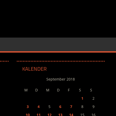
KALENDER
September 2018
M
D
M
D
F
S
S
1
2
3
4
5
6
7
8
9
10
11
12
13
14
15
16