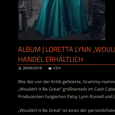
ALBUM | LORETTA LYNN „WOULD
HANDEL ERHÄLTLICH
28/09/2018
Desiree
CD's
Wie das von der Kritik gefeierte, Grammy-nomin
„Wouldn’t It Be Great“ größtenteils im Cash Ca
Produzenten fungierten Patsy Lynn Russell und 
„Wouldn’t It Be Great“ ist eines der persönlichst