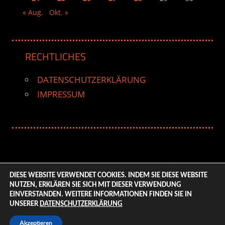
« Aug.
Okt. »
RECHTLICHES
DATENSCHUTZERKLÄRUNG
IMPRESSUM
DIESE WEBSITE VERWENDET COOKIES. INDEM SIE DIESE WEBSITE
NUTZEN, ERKLÄREN SIE SICH MIT DIESER VERWENDUNG
© 2026 ENTERTAINMENT BASE – Life & Style Magazine.
EINVERSTANDEN. WEITERE INFORMATIONEN FINDEN SIE IN
All Rights Reserved. | Based on
WordPress-Theme:
UNSERER
DATENSCHUTZERKLÄRUNG
Tortuga von ThemeZee.
Akzeptieren