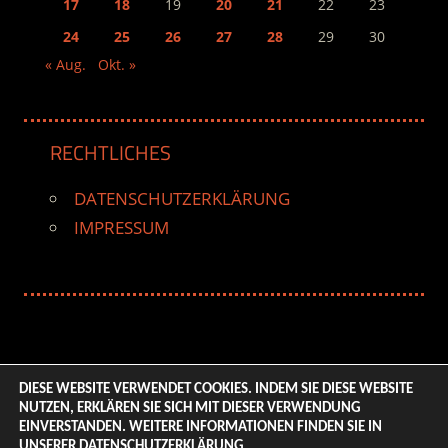
17
18
19
20
21
22
23
24
25
26
27
28
29
30
« Aug.
Okt. »
RECHTLICHES
DATENSCHUTZERKLÄRUNG
IMPRESSUM
DIESE WEBSITE VERWENDET COOKIES. INDEM SIE DIESE WEBSITE
NUTZEN, ERKLÄREN SIE SICH MIT DIESER VERWENDUNG
© 2026 ENTERTAINMENT BASE – Life & Style Magazine.
EINVERSTANDEN. WEITERE INFORMATIONEN FINDEN SIE IN
All Rights Reserved. | Based on
WordPress-Theme:
UNSERER
DATENSCHUTZERKLÄRUNG