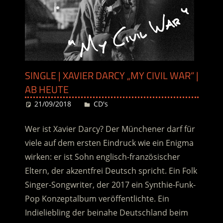
SINGLE | XAVIER DARCY „MY CIVIL WAR“ |
AB HEUTE
21/09/2018
Desiree
CD's
Wer ist Xavier Darcy? Der Münchener darf für
viele auf dem ersten Eindruck wie ein Enigma
wirken: er ist Sohn englisch-französischer
Eltern, der akzentfrei Deutsch spricht. Ein Folk
Singer-Songwriter, der 2017 ein Synthie-Funk-
Pop Konzeptalbum veröffentlichte. Ein
Indieliebling der beinahe Deutschland beim