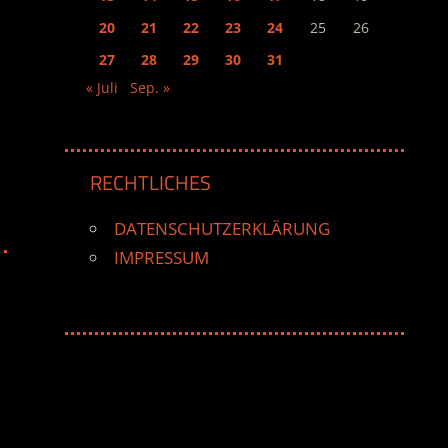
20
21
22
23
24
25
26
27
28
29
30
31
« Juli
Sep. »
RECHTLICHES
DATENSCHUTZERKLÄRUNG
IMPRESSUM