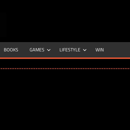
ENTERTAINMENT
BASE
–
BOOKS
GAMES
LIFESTYLE
WIN
LIFE
&
STYLE
MAGAZINE