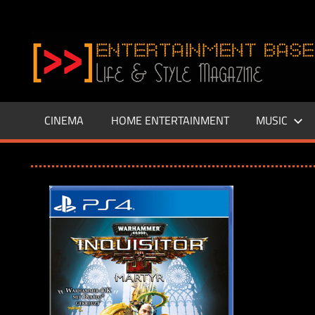
Zum
Inhalt
www.entertainment-
springen
Base.de
CINEMA
HOME ENTERTAINMENT
MUSIC