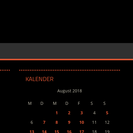
KALENDER
August 2018
M
D
M
D
F
S
S
1
2
3
4
5
6
7
8
9
10
11
12
13
14
15
16
17
18
19