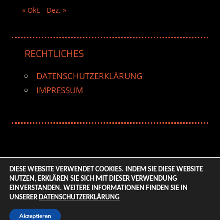
« Okt.
Dez. »
RECHTLICHES
DATENSCHUTZERKLÄRUNG
IMPRESSUM
DIESE WEBSITE VERWENDET COOKIES. INDEM SIE DIESE WEBSITE
NUTZEN, ERKLÄREN SIE SICH MIT DIESER VERWENDUNG
© 2026 ENTERTAINMENT BASE – Life & Style Magazine.
EINVERSTANDEN. WEITERE INFORMATIONEN FINDEN SIE IN
All Rights Reserved. | Based on
WordPress-Theme:
UNSERER
DATENSCHUTZERKLÄRUNG
Tortuga von ThemeZee.
Akzeptieren