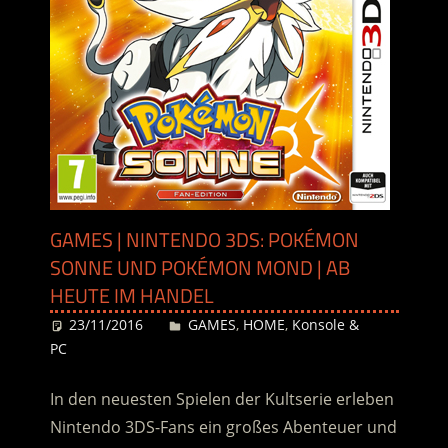
GAMES | NINTENDO 3DS: POKÉMON
SONNE UND POKÉMON MOND | AB
HEUTE IM HANDEL
23/11/2016
Desiree
GAMES
,
HOME
,
Konsole &
PC
In den neuesten Spielen der Kultserie erleben
Nintendo 3DS-Fans ein großes Abenteuer und