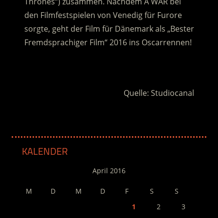
Thrones“) zusammen. Nachdem A WAR bei
den Filmfestspielen von Venedig für Furore
sorgte, geht der Film für Dänemark als „Bester
Fremdsprachiger Film“ 2016 ins Oscarrennen!
.
Quelle: Studiocanal
KALENDER
April 2016
M
D
M
D
F
S
S
1
2
3