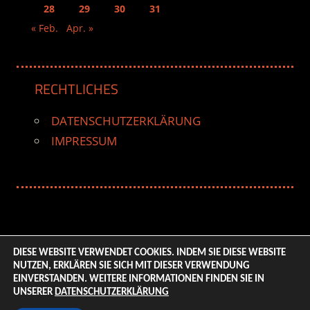
28
29
30
31
« Feb.
Apr. »
RECHTLICHES
DATENSCHUTZERKLÄRUNG
IMPRESSUM
DIESE WEBSITE VERWENDET COOKIES. INDEM SIE DIESE WEBSITE
NUTZEN, ERKLÄREN SIE SICH MIT DIESER VERWENDUNG
© 2026 ENTERTAINMENT BASE – Life & Style Magazine.
EINVERSTANDEN. WEITERE INFORMATIONEN FINDEN SIE IN
All Rights Reserved. | Based on
WordPress-Theme:
UNSERER
DATENSCHUTZERKLÄRUNG
Tortuga von ThemeZee.