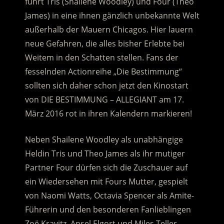
führt Tris (Shailene Woodley) und Four (Theo
James) in eine ihnen gänzlich unbekannte Welt
außerhalb der Mauern Chicagos. Hier lauern
neue Gefahren, die alles bisher Erlebte bei
Weitem in den Schatten stellen. Fans der
fesselnden Actionreihe „Die Bestimmung“
sollten sich daher schon jetzt den Kinostart
von DIE BESTIMMUNG – ALLEGIANT am 17.
März 2016 rot in ihren Kalendern markieren!
Neben Shailene Woodley als unabhängige
Heldin Tris und Theo James als ihr mutiger
Partner Four dürfen sich die Zuschauer auf
ein Wiedersehen mit Fours Mutter, gespielt
von Naomi Watts, Octavia Spencer als Amite-
Führerin und den besonderen Fanlieblingen
Zoë Kravitz, Ansel Elgort und Miles Teller