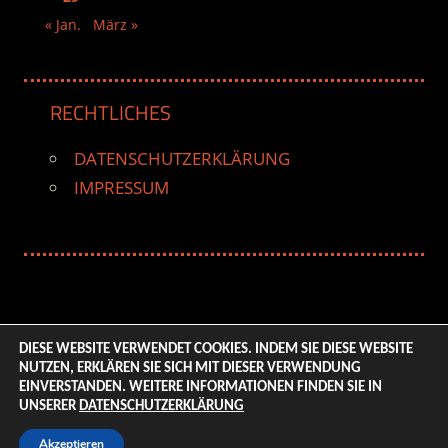
« Jan.
März »
RECHTLICHES
DATENSCHUTZERKLÄRUNG
IMPRESSUM
DIESE WEBSITE VERWENDET COOKIES. INDEM SIE DIESE WEBSITE
NUTZEN, ERKLÄREN SIE SICH MIT DIESER VERWENDUNG
© 2026 ENTERTAINMENT BASE – Life & Style Magazine.
EINVERSTANDEN. WEITERE INFORMATIONEN FINDEN SIE IN
All Rights Reserved. | Based on
WordPress-Theme:
UNSERER
DATENSCHUTZERKLÄRUNG
Tortuga von ThemeZee.
Akzeptieren