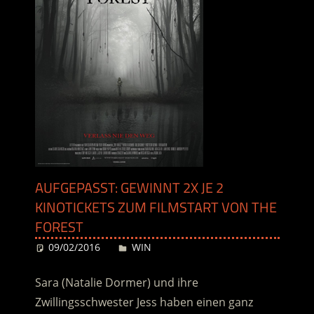
AUFGEPASST: GEWINNT 2X JE 2
KINOTICKETS ZUM FILMSTART VON THE
FOREST
09/02/2016
Desiree
WIN
Sara (Natalie Dormer) und ihre
Zwillingsschwester Jess haben einen ganz