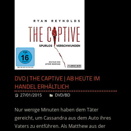
DVD | THE CAPTIVE | AB HEUTE IM
HANDEL ERHÄLTLICH
27/01/2015
Desiree
DVD/BD
Nur wenige Minuten haben dem Täter
gereicht, um Cassandra aus dem Auto ihres
Vaters zu entführen. Als Matthew aus der