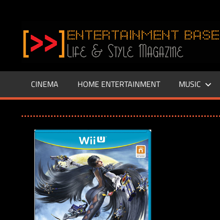
Zum
Inhalt
www.entertainment-
springen
Base.de
CINEMA
HOME ENTERTAINMENT
MUSIC