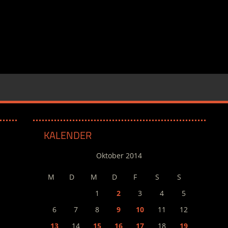
KALENDER
Oktober 2014
M
D
M
D
F
S
S
1
2
3
4
5
6
7
8
9
10
11
12
13
14
15
16
17
18
19