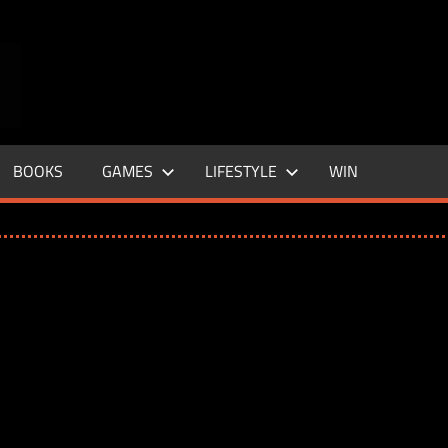
ENTERTAINMENT
BASE
–
BOOKS
GAMES
LIFESTYLE
WIN
LIFE
&
STYLE
MAGAZINE