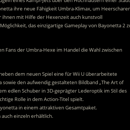
lügeln eines Kampf-Jets über den Hochhäusern einer Stadt
yonetta ihre neue Fähigkeit Umbra-Klimax, um Heerschare
 ihnen mit Hilfe der Hexenzeit auch kunstvoll
Möglichkeit, das einzigartige Gameplay von Bayonetta 2 z
hen Fans der Umbra-Hexe im Handel die Wahl zwischen
ält neben dem neuen Spiel eine für Wii U überarbeitete
ta sowie den aufwendig gestalteten Bildband „The Art of
em edlen Schuber in 3D-geprägter Lederoptik im Stil des
tige Rolle in dem Action-Titel spielt.
Bayonetta in einem attraktiven Gesamtpaket.
 auch einzeln erhältlich.