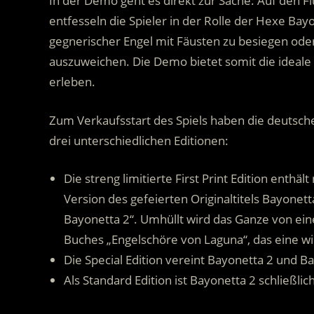
In der Demo geht es direkt zur Sache: Auf den F
entfesseln die Spieler in der Rolle der Hexe Ba
gegnerischer Engel mit Fäusten zu besiegen oder
auszuweichen. Die Demo bietet somit die ideale 
erleben.
Zum Verkaufsstart des Spiels haben die deutsc
drei unterschiedlichen Editionen:
Die streng limitierte First Print Edition enth
Version des gefeierten Originaltitels Bayonet
Bayonetta 2“. Umhüllt wird das Ganze von ein
Buches „Engelschöre von Laguna“, das eine wich
Die Special Edition vereint Bayonetta 2 und 
Als Standard Edition ist Bayonetta 2 schließlich