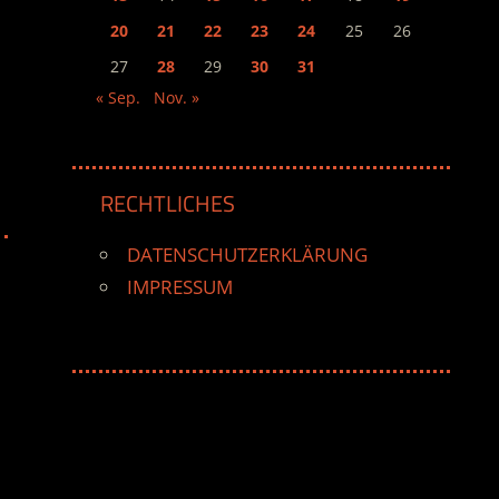
20
21
22
23
24
25
26
27
28
29
30
31
« Sep.
Nov. »
RECHTLICHES
DATENSCHUTZERKLÄRUNG
IMPRESSUM