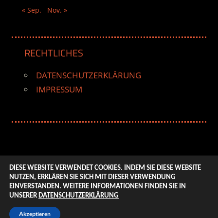
« Sep.
Nov. »
RECHTLICHES
DATENSCHUTZERKLÄRUNG
IMPRESSUM
DIESE WEBSITE VERWENDET COOKIES. INDEM SIE DIESE WEBSITE
NUTZEN, ERKLÄREN SIE SICH MIT DIESER VERWENDUNG
© 2026 ENTERTAINMENT BASE – Life & Style Magazine.
EINVERSTANDEN. WEITERE INFORMATIONEN FINDEN SIE IN
All Rights Reserved. | Based on
WordPress-Theme:
UNSERER
DATENSCHUTZERKLÄRUNG
Tortuga von ThemeZee.
Akzeptieren