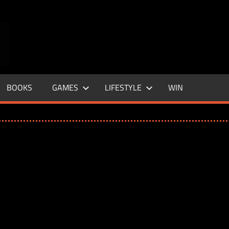
ENTERTAINMENT
BASE
–
BOOKS
GAMES
LIFESTYLE
WIN
LIFE
&
STYLE
MAGAZINE