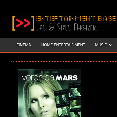
Zum
Inhalt
www.entertainment-
springen
Base.de
CINEMA
HOME ENTERTAINMENT
MUSIC