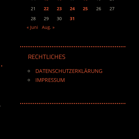
21
22
23
24
25
26
27
28
29
30
31
« Juni
Aug. »
RECHTLICHES
DATENSCHUTZERKLÄRUNG
IMPRESSUM
.