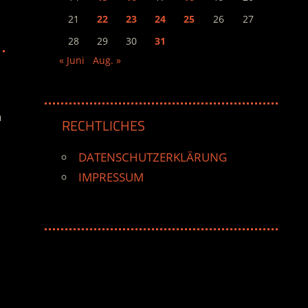
21
22
23
24
25
26
27
28
29
30
31
« Juni
Aug. »
n
RECHTLICHES
DATENSCHUTZERKLÄRUNG
IMPRESSUM