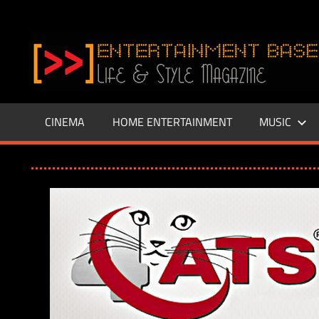
Zum
Inhalt
www.entertainment-
springen
Base.de
CINEMA
HOME ENTERTAINMENT
MUSIC