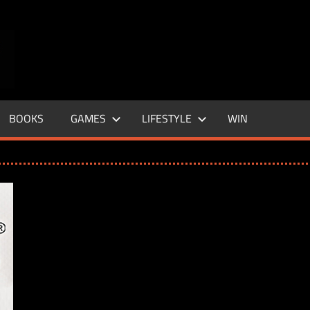
ENTERTAINMENT
BASE
–
BOOKS
GAMES
LIFESTYLE
WIN
LIFE
&
STYLE
MAGAZINE