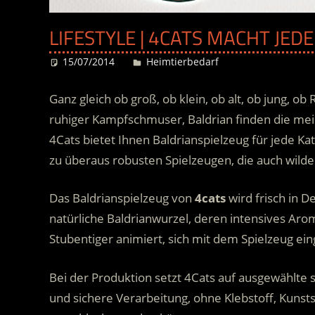
LIFESTYLE | 4CATS MACHT JED
15/07/2014
Desiree
Heimtierbedarf
Ganz gleich ob groß, ob klein, ob alt, ob jung, 
ruhiger Kampfschmuser, Baldrian finden die meis
4Cats bietet Ihnen Baldrianspielzeug für jede K
zu überaus robusten Spielzeugen, die auch wilde
Das Baldrianspielzeug von
4
cats
wird frisch in D
natürliche Baldrianwurzel, deren intensives Aro
Stubentiger animiert, sich mit dem Spielzeug ei
Bei der Produktion setzt 4Cats auf ausgewählte 
und sichere Verarbeitung, ohne Klebstoff, Kunst