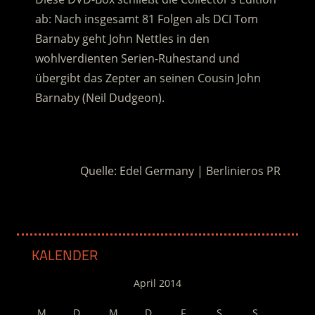
ab: Nach insgesamt 81 Folgen als DCI Tom
Barnaby geht John Nettles in den
wohlverdienten Serien-Ruhestand und
übergibt das Zepter an seinen Cousin John
Barnaby (Neil Dudgeon).
.
Quelle: Edel Germany | Berlinieros PR
KALENDER
April 2014
M
D
M
D
F
S
S