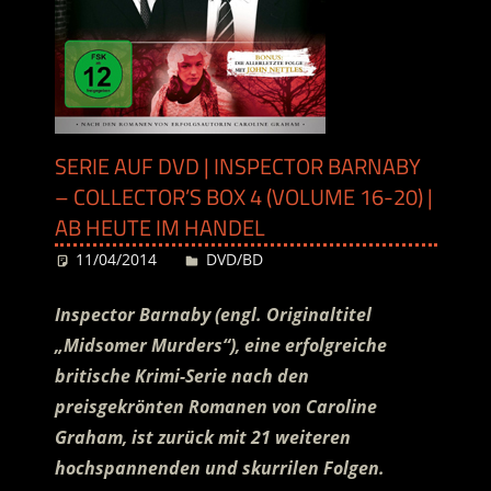
SERIE AUF DVD | INSPECTOR BARNABY
– COLLECTOR’S BOX 4 (VOLUME 16-20) |
AB HEUTE IM HANDEL
11/04/2014
Desiree
DVD/BD
Inspector Barnaby (engl. Originaltitel
„Midsomer Murders“), eine erfolgreiche
britische Krimi-Serie nach den
preisgekrönten Romanen von Caroline
Graham, ist zurück mit 21 weiteren
hochspannenden und skurrilen Folgen.