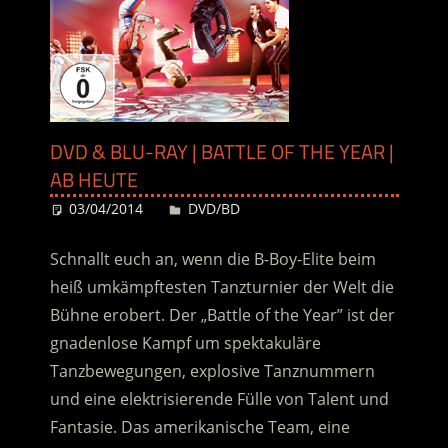
DVD & BLU-RAY | BATTLE OF THE YEAR |
AB HEUTE
03/04/2014
Desiree
DVD/BD
Schnallt euch an, wenn die B-Boy-Elite beim
heiß umkämpftesten Tanzturnier der Welt die
Bühne erobert. Der „Battle of the Year” ist der
gnadenlose Kampf um spektakuläre
Tanzbewegungen, explosive Tanznummern
und eine elektrisierende Fülle von Talent und
Fantasie. Das amerikanische Team, eine