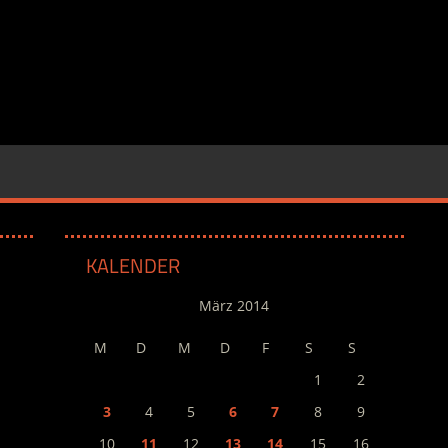
KALENDER
März 2014
M
D
M
D
F
S
S
1
2
3
4
5
6
7
8
9
10
11
12
13
14
15
16