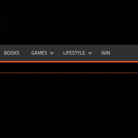
ENTERTAINMENT
BASE
–
BOOKS
GAMES
LIFESTYLE
WIN
LIFE
&
STYLE
MAGAZINE