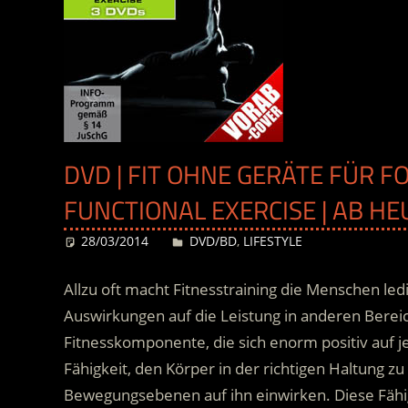
DVD | FIT OHNE GERÄTE FÜR F
FUNCTIONAL EXERCISE | AB H
28/03/2014
Desiree
DVD/BD
,
LIFESTYLE
Allzu oft macht Fitnesstraining die Menschen led
Auswirkungen auf die Leistung in anderen Bereich
Fitnesskomponente, die sich enorm positiv auf jed
Fähigkeit, den Körper in der richtigen Haltung zu 
Bewegungsebenen auf ihn einwirken. Diese Fähigk