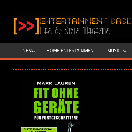
Zum
Inhalt
www.entertainment-
springen
Base.de
CINEMA
HOME ENTERTAINMENT
MUSIC