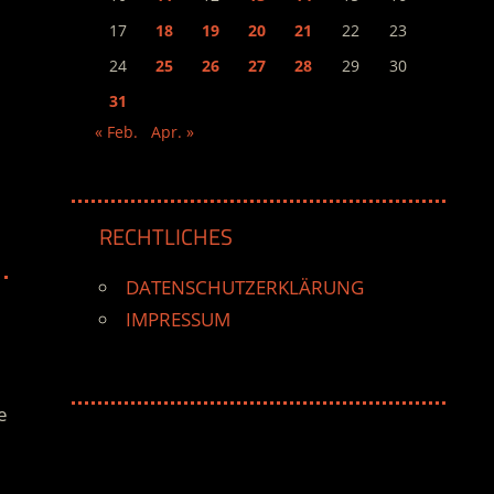
17
18
19
20
21
22
23
24
25
26
27
28
29
30
31
« Feb.
Apr. »
RECHTLICHES
DATENSCHUTZERKLÄRUNG
IMPRESSUM
e