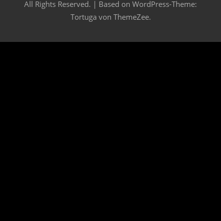
All Rights Reserved. | Based on
WordPress-Theme:
Tortuga von ThemeZee.