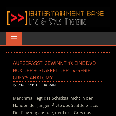
Zum
Inhalt
springen
ENTERTAINME
www.entertainment-
Base.de
BASE
–
AUFGEPASST: GEWINNT 1X EINE DVD
LIFE
BOX DER 9. STAFFEL DER TV-SERIE
GREY’S ANATOMY
&
20/03/2014
Desiree
WIN
STYLE
Manchmal liegt das Schicksal nicht in den
MAGAZINE
Händen der jungen Ärzte des Seattle Grace:
Der Flugzeugabsturz, der Lexie Grey das