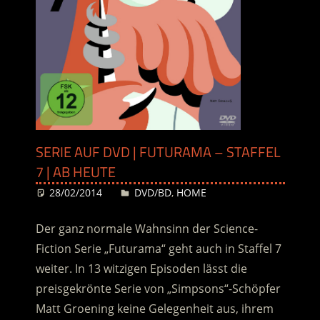
SERIE AUF DVD | FUTURAMA – STAFFEL
7 | AB HEUTE
28/02/2014
Desiree
DVD/BD
,
HOME
Der ganz normale Wahnsinn der Science-
Fiction Serie „Futurama“ geht auch in Staffel 7
weiter. In 13 witzigen Episoden lässt die
preisgekrönte Serie von „Simpsons“-Schöpfer
Matt Groening keine Gelegenheit aus, ihrem