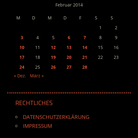
Februar 2014
M
D
M
D
F
S
S
1
2
3
4
5
6
7
8
9
10
11
12
13
14
15
16
17
18
19
20
21
22
23
24
25
26
27
28
« Dez.
März »
RECHTLICHES
DATENSCHUTZERKLÄRUNG
IMPRESSUM