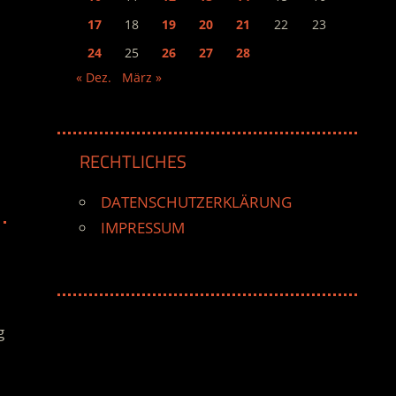
17
18
19
20
21
22
23
24
25
26
27
28
« Dez.
März »
RECHTLICHES
DATENSCHUTZERKLÄRUNG
IMPRESSUM
g