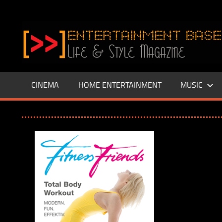
Zum
Inhalt
www.entertainment-
springen
Base.de
CINEMA
HOME ENTERTAINMENT
MUSIC