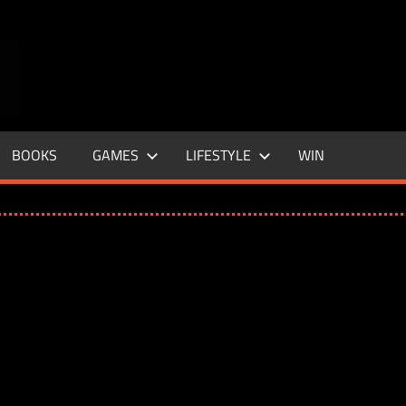
ENTERTAINMENT
BASE
–
BOOKS
GAMES
LIFESTYLE
WIN
LIFE
&
STYLE
MAGAZINE