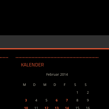
KALENDER
Februar 2014
M
D
M
D
F
S
S
1
2
3
4
5
6
7
8
9
10
11
12
13
14
15
16