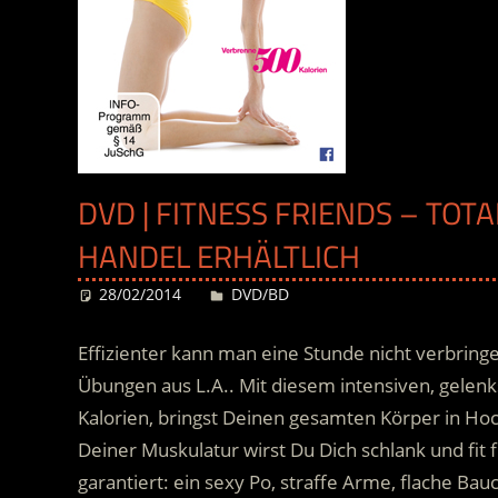
DVD | FITNESS FRIENDS – TOT
HANDEL ERHÄLTLICH
28/02/2014
Desiree
DVD/BD
Effizienter kann man eine Stunde nicht verbring
Übungen aus L.A.. Mit diesem intensiven, gelen
Kalorien, bringst Deinen gesamten Körper in Ho
Deiner Muskulatur wirst Du Dich schlank und fit 
garantiert: ein sexy Po, straffe Arme, flache Ba