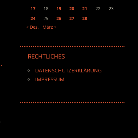
17
18
19
20
21
22
23
24
25
26
27
28
« Dez.
März »
RECHTLICHES
DATENSCHUTZERKLÄRUNG
IMPRESSUM
n