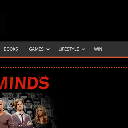
ENTERTAINMENT
BASE
–
BOOKS
GAMES
LIFESTYLE
WIN
LIFE
&
STYLE
MAGAZINE