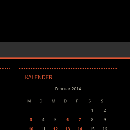
KALENDER
Februar 2014
M
D
M
D
F
S
S
1
2
3
4
5
6
7
8
9
10
11
12
13
14
15
16