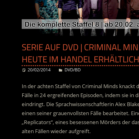
SERIE AUF DVD | CRIMINAL MIN
HEUTE IM HANDEL ERHÄLTLIC
20/02/2014
Desiree
DVD/BD
In der achten Staffel von Criminal Minds knackt d
Fälle in 24 ergreifenden Episoden, indem sie i
eindringt. Die Sprachwissenschaftlerin Alex Bla
einen seiner grauenvollsten Fälle bearbeitet.
Ein
„Replicators“, eines besessenen Mörders der d
alten Fällen wieder aufgreift.