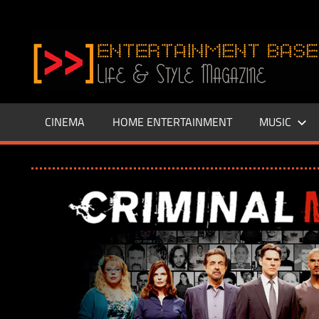
Zum
Inhalt
www.entertainment-
springen
Base.de
CINEMA
HOME ENTERTAINMENT
MUSIC