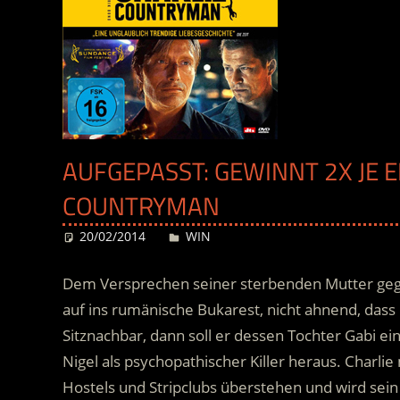
AUFGEPASST: GEWINNT 2X JE E
COUNTRYMAN
20/02/2014
Desiree
WIN
Dem Versprechen seiner sterbenden Mutter gege
auf ins rumänische Bukarest, nicht ahnend, dass ih
Sitznachbar, dann soll er dessen Tochter Gabi ein
Nigel als psychopathischer Killer heraus.
Charlie
Hostels und Stripclubs überstehen und wird se