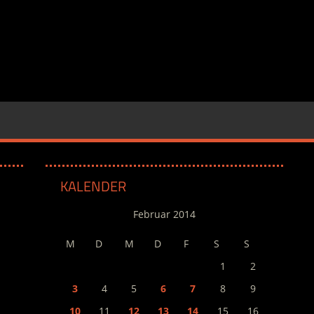
KALENDER
Februar 2014
M
D
M
D
F
S
S
1
2
3
4
5
6
7
8
9
10
11
12
13
14
15
16