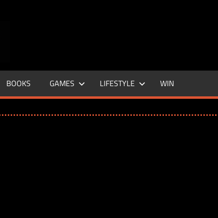
ENTERTAINMENT
BASE
–
BOOKS
GAMES
LIFESTYLE
WIN
LIFE
&
STYLE
MAGAZINE