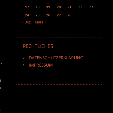
17
18
19
20
21
22
23
24
25
26
27
28
« Dez.
März »
RECHTLICHES
DATENSCHUTZERKLÄRUNG
IMPRESSUM
n
n
e