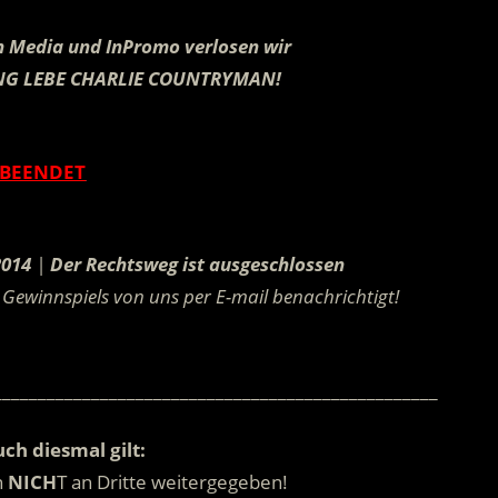
h Media und InPromo verlosen wir
LANG LEBE CHARLIE COUNTRYMAN
!
.
BEENDET
.
2014
|
Der Rechtsweg ist ausgeschlossen
Gewinnspiels von uns per E-mail benachrichtigt!
.
__________________________________________________
ch diesmal gilt:
n
NICH
T an Dritte weitergegeben!