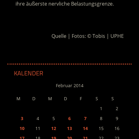
ihre äußerste nervliche Belastungsgrenze.
.
Quelle | Fotos: © Tobis | UPHE
KALENDER
Februar 2014
M
D
M
D
F
S
S
1
2
3
4
5
6
7
8
9
10
11
12
13
14
15
16
17
18
19
20
21
22
23