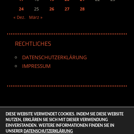
24
25
26
27
28
« Dez.
März »
RECHTLICHES
DATENSCHUTZERKLÄRUNG
IMPRESSUM
DIESE WEBSITE VERWENDET COOKIES. INDEM SIE DIESE WEBSITE
NUTZEN, ERKLÄREN SIE SICH MIT DIESER VERWENDUNG
© 2026 ENTERTAINMENT BASE – Life & Style Magazine.
EINVERSTANDEN. WEITERE INFORMATIONEN FINDEN SIE IN
All Rights Reserved. | Based on
WordPress-Theme:
UNSERER
DATENSCHUTZERKLÄRUNG