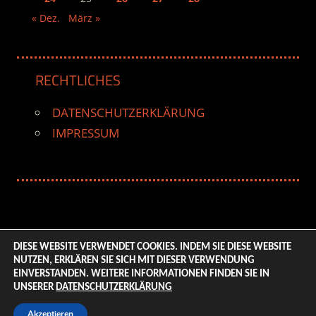
« Dez.
März »
RECHTLICHES
DATENSCHUTZERKLÄRUNG
IMPRESSUM
DIESE WEBSITE VERWENDET COOKIES. INDEM SIE DIESE WEBSITE
NUTZEN, ERKLÄREN SIE SICH MIT DIESER VERWENDUNG
© 2026 ENTERTAINMENT BASE – Life & Style Magazine.
EINVERSTANDEN. WEITERE INFORMATIONEN FINDEN SIE IN
All Rights Reserved. | Based on
WordPress-Theme:
UNSERER
DATENSCHUTZERKLÄRUNG
Tortuga von ThemeZee.
Akzeptieren