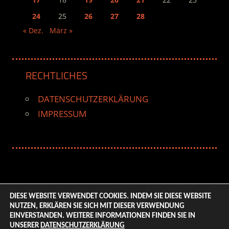
24
25
26
27
28
« Dez.
März »
RECHTLICHES
DATENSCHUTZERKLÄRUNG
IMPRESSUM
DIESE WEBSITE VERWENDET COOKIES. INDEM SIE DIESE WEBSITE
NUTZEN, ERKLÄREN SIE SICH MIT DIESER VERWENDUNG
© 2026 ENTERTAINMENT BASE – Life & Style Magazine.
EINVERSTANDEN. WEITERE INFORMATIONEN FINDEN SIE IN
All Rights Reserved. | Based on
WordPress-Theme:
UNSERER
DATENSCHUTZERKLÄRUNG