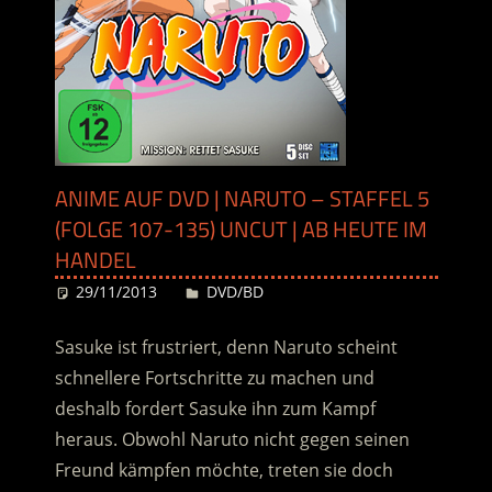
ANIME AUF DVD | NARUTO – STAFFEL 5
(FOLGE 107-135) UNCUT | AB HEUTE IM
HANDEL
29/11/2013
Desiree
DVD/BD
Sasuke ist frustriert, denn Naruto scheint
schnellere Fortschritte zu machen und
deshalb fordert Sasuke ihn zum Kampf
heraus. Obwohl Naruto nicht gegen seinen
Freund kämpfen möchte, treten sie doch