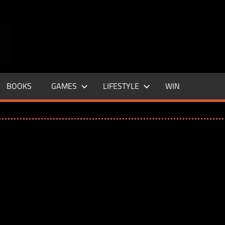
ENTERTAINMENT
BASE
–
BOOKS
GAMES
LIFESTYLE
WIN
LIFE
&
STYLE
MAGAZINE