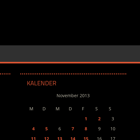
KALENDER
November 2013
M
D
M
D
F
S
S
1
2
3
4
5
6
7
8
9
10
11
12
13
14
15
16
17