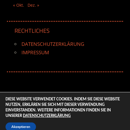
« Okt.
Dez. »
RECHTLICHES
DATENSCHUTZERKLÄRUNG
IMPRESSUM
DIESE WEBSITE VERWENDET COOKIES. INDEM SIE DIESE WEBSITE
NUTZEN, ERKLÄREN SIE SICH MIT DIESER VERWENDUNG
© 2026 ENTERTAINMENT BASE – Life & Style Magazine.
EINVERSTANDEN. WEITERE INFORMATIONEN FINDEN SIE IN
All Rights Reserved. | Based on
WordPress-Theme:
UNSERER
DATENSCHUTZERKLÄRUNG
Tortuga von ThemeZee.
Akzeptieren