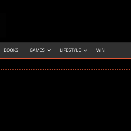
ENTERTAINMENT
BASE
–
BOOKS
GAMES
LIFESTYLE
WIN
LIFE
&
STYLE
MAGAZINE