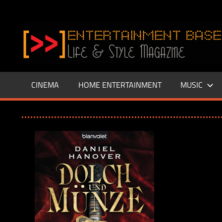
Zum
Inhalt
www.entertainment-
springen
Base.de
CINEMA
HOME ENTERTAINMENT
MUSIC