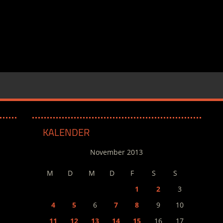
KALENDER
November 2013
M
D
M
D
F
S
S
1
2
3
4
5
6
7
8
9
10
11
12
13
14
15
16
17