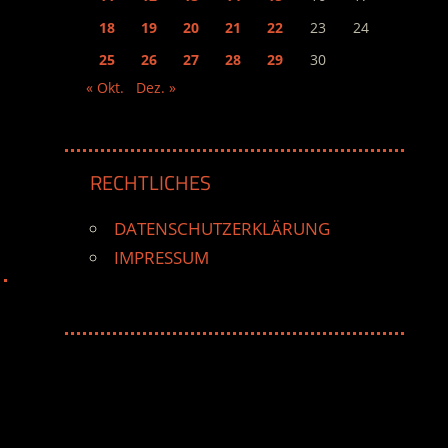
18
19
20
21
22
23
24
25
26
27
28
29
30
« Okt.
Dez. »
RECHTLICHES
DATENSCHUTZERKLÄRUNG
IMPRESSUM