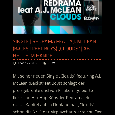
SINGLE | REDRAMA FEAT. A.J. MCLEAN
(BACKSTREET BOYS) „CLOUDS“ | AB
HEUTE IM HANDEL
15/11/2013
Desiree
CD's
Mit seiner neuen Single „Clouds“ featuring A.J.
McLean (Backstreet Boys) schlägt der
preisgekrönte und von Kritikern gefeierte
finnische Hip-Hop Künstler Redrama ein
neues Kapitel auf. In Finnland hat „Clouds“
schon die Nr. 1 der Airplaycharts erreicht. Der