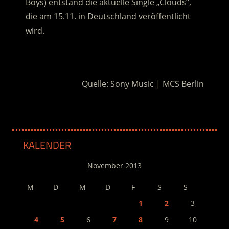
Boys) entstand die aktuelle Single „Clouds“,
die am 15.11. in Deutschland veröffentlicht
wird.
.
Quelle: Sony Music | MCS Berlin
KALENDER
November 2013
M
D
M
D
F
S
S
1
2
3
4
5
6
7
8
9
10