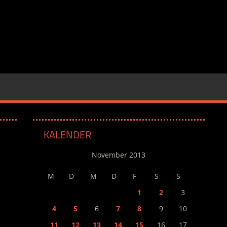
KALENDER
November 2013
M
D
M
D
F
S
S
1
2
3
4
5
6
7
8
9
10
11
12
13
14
15
16
17