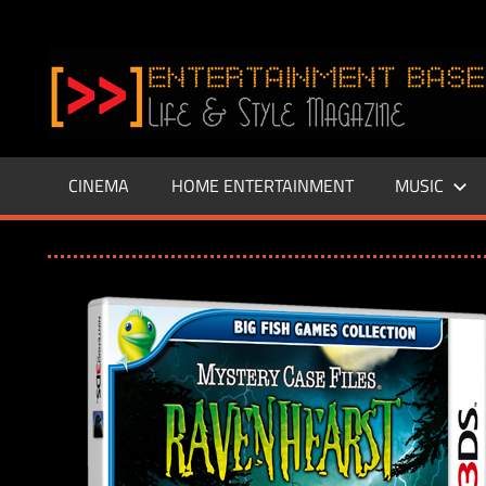
Zum
Inhalt
www.entertainment-
springen
Base.de
CINEMA
HOME ENTERTAINMENT
MUSIC