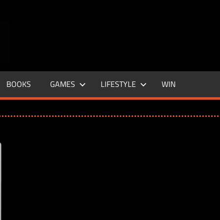
ENTERTAINMENT
BASE
–
BOOKS
GAMES
LIFESTYLE
WIN
LIFE
&
STYLE
MAGAZINE