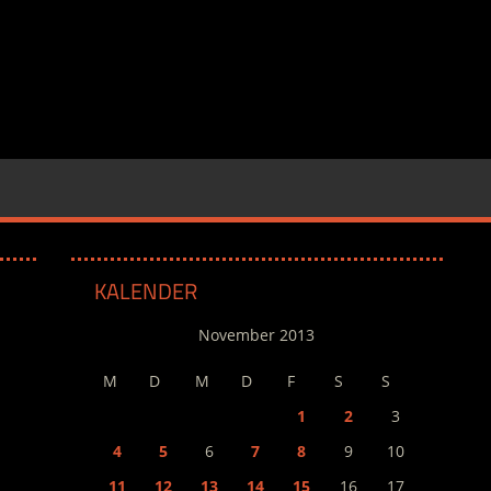
KALENDER
November 2013
M
D
M
D
F
S
S
1
2
3
4
5
6
7
8
9
10
11
12
13
14
15
16
17