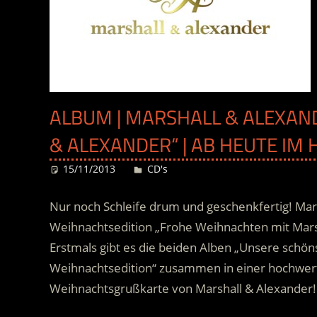
ALBUM | MARSHALL & ALEXAN
& ALEXANDER“ | AB HEUTE IM
15/11/2013
Desiree
CD's
Nur noch Schleife drum und geschenkfertig! Marc
Weihnachtsedition „Frohe Weihnachten mit Marsh
Erstmals gibt es die beiden Alben „Unsere schöns
Weihnachtsedition“ zusammen in einer hochwer
Weihnachtsgrußkarte von Marshall & Alexander!
.