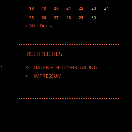
18
19
20
21
22
23
24
25
26
27
28
29
30
« Okt.
Dez. »
RECHTLICHES
DATENSCHUTZERKLÄRUNG
IMPRESSUM