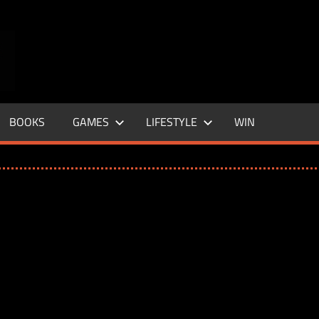
ENTERTAINMENT
BASE
–
BOOKS
GAMES
LIFESTYLE
WIN
LIFE
&
STYLE
MAGAZINE