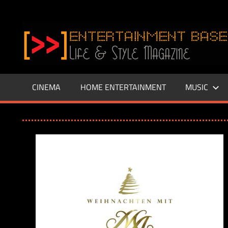
Zum
Inhalt
www.entertainment-
springen
Base.de
CINEMA
HOME ENTERTAINMENT
MUSIC