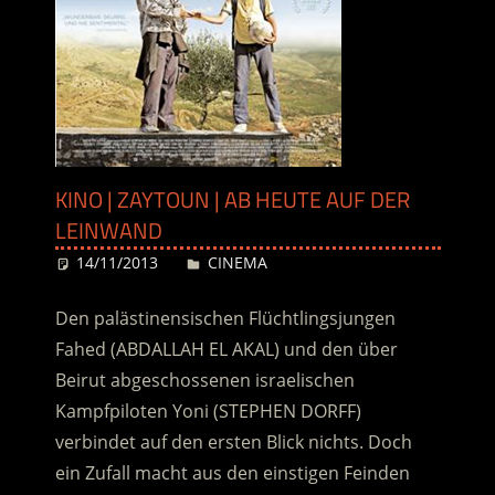
KINO | ZAYTOUN | AB HEUTE AUF DER
LEINWAND
14/11/2013
Desiree
CINEMA
Den palästinensischen Flüchtlingsjungen
Fahed (ABDALLAH EL AKAL) und den über
Beirut abgeschossenen israelischen
Kampfpiloten Yoni (STEPHEN DORFF)
verbindet auf den ersten Blick nichts. Doch
ein Zufall macht aus den einstigen Feinden