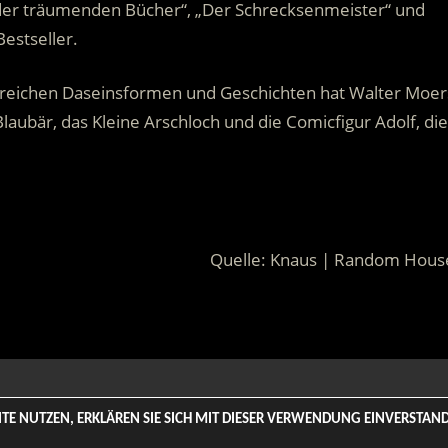
t der träumenden Bücher“, „Der Schrecksenmeister“ und
estseller.
reichen Daseinsformen und Geschichten hat Walter Moer
laubär, das Kleine Arschloch und die Comicfigur Adolf, die
Quelle: Knaus | Random Hous
 Rights Reserved. | Based on
WordPress-Theme: Tortuga von Th
SITE NUTZEN, ERKLÄREN SIE SICH MIT DIESER VERWENDUNG EINVERSTA