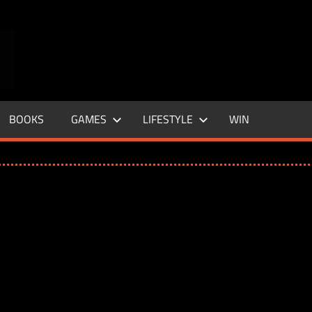
ENTERTAINMENT
BASE
–
BOOKS
GAMES
LIFESTYLE
WIN
LIFE
&
STYLE
MAGAZINE