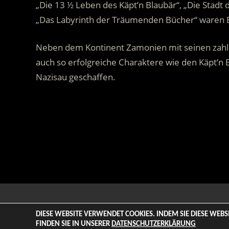
„Die 13 ½ Leben des Käpt’n Blaubär“, „Die Stad
„Das Labyrinth der Träumenden Bücher“ waren B
Neben dem Kontinent Zamonien mit seinen zahl
auch so erfolgreiche Charaktere wie den Käpt’n B
Nazisau geschaffen.
.
© 2026 ENTERTAINMENT BASE – Life & Style Magazine. All
DIESE WEBSITE VERWENDET COOKIES. INDEM SIE DIESE WEB
FINDEN SIE IN UNSERER
DATENSCHUTZERKLÄRUNG