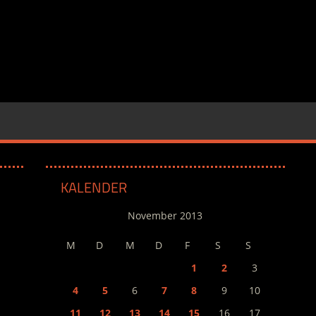
KALENDER
November 2013
M
D
M
D
F
S
S
1
2
3
4
5
6
7
8
9
10
11
12
13
14
15
16
17