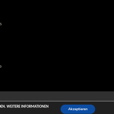
s
e
emeZee.
NDEN. WEITERE INFORMATIONEN
Akzeptieren