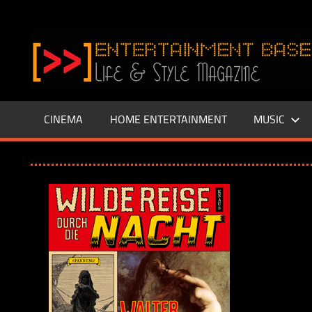
Zum
Inhalt
www.entertainment-
springen
Base.de
CINEMA
HOME ENTERTAINMENT
MUSIC