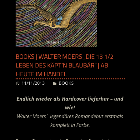
BOOKS | WALTER MOERS „DIE 13 1/2
LEBEN DES KÄPT’N BLAUBÄR“ | AB
HEUTE IM HANDEL
11/11/2013
Desiree
BOOKS
Endlich wieder als Hardcover lieferbar – und
wie!
Walter Moers` legendäres Romandebut erstmals
komplett in Farbe.