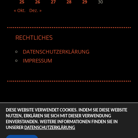
25
26
27
28
29
30
« Okt.
Dez. »
RECHTLICHES
DATENSCHUTZERKLÄRUNG
IMPRESSUM
DIESE WEBSITE VERWENDET COOKIES. INDEM SIE DIESE WEBSITE
NUTZEN, ERKLÄREN SIE SICH MIT DIESER VERWENDUNG
© 2026 ENTERTAINMENT BASE – Life & Style Magazine.
EINVERSTANDEN. WEITERE INFORMATIONEN FINDEN SIE IN
All Rights Reserved. | Based on
WordPress-Theme:
UNSERER
DATENSCHUTZERKLÄRUNG
Tortuga von ThemeZee.