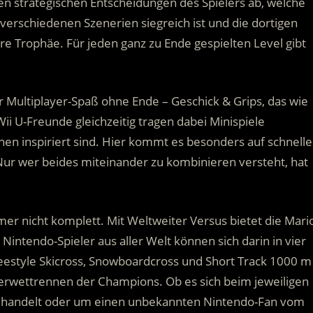
den strategischen Entscheidungen des Spielers ab, welche
nf verschiedenen Szenerien siegreich ist und die dortigen
e Trophäe. Für jeden ganz zu Ende gespielten Level gibt
 Multiplayer-Spaß ohne Ende – Geschick & Grips, das wie
ii U-Freunde gleichzeitig tragen dabei Minispiele
nen inspiriert sind. Hier kommt es besonders auf schnelle
ur wer beides miteinander zu kombinieren versteht, hat
er nicht komplett. Mit Weltweiter Versus bietet die Mari
Nintendo-Spieler aus aller Welt können sich darin in vier
estyle Skicross, Snowboardcross und Short Track 1000 m
terwettrennen der Champions. Ob es sich beim jeweiligen
 handelt oder um einen unbekannten Nintendo-Fan vom