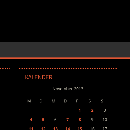
KALENDER
November 2013
M
D
M
D
F
S
S
1
2
3
4
5
6
7
8
9
10
11
12
13
14
15
16
17