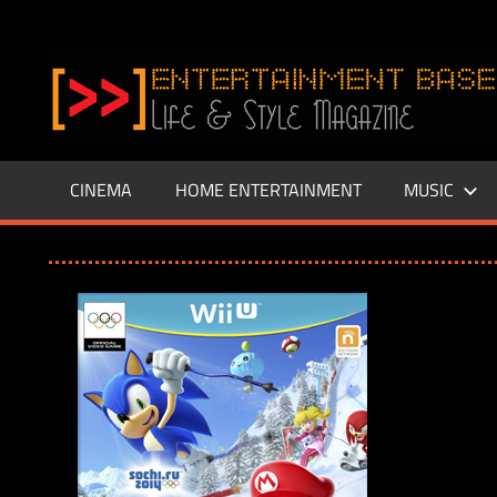
Zum
Inhalt
www.entertainment-
springen
Base.de
CINEMA
HOME ENTERTAINMENT
MUSIC