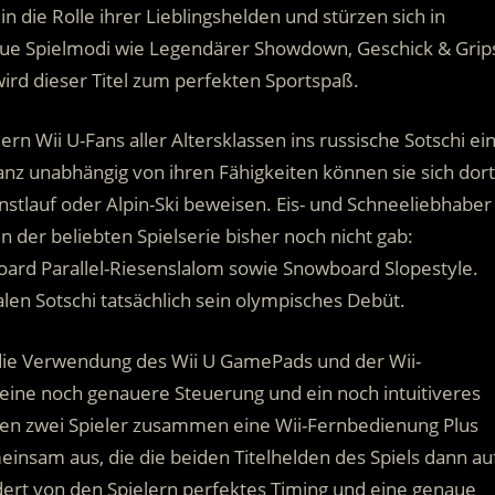
in die Rolle ihrer Lieblingshelden und stürzen sich in
eue Spielmodi wie Legendärer Showdown, Geschick & Grip
rd dieser Titel zum perfekten Sportspaß.
ern Wii U-Fans aller Altersklassen ins russische Sotschi ein
nz unabhängig von ihren Fähigkeiten können sie sich dort
unstlauf oder Alpin-Ski beweisen. Eis- und Schneeliebhaber
in der beliebten Spielserie bisher noch nicht gab:
board Parallel-Riesenslalom sowie Snowboard Slopestyle.
len Sotschi tatsächlich sein olympisches Debüt.
 die Verwendung des Wii U GamePads und der Wii-
eine noch genauere Steuerung und ein noch intuitiveres
ten zwei Spieler zusammen eine Wii-Fernbedienung Plus
nsam aus, die die beiden Titelhelden des Spiels dann au
dert von den Spielern perfektes Timing und eine genaue