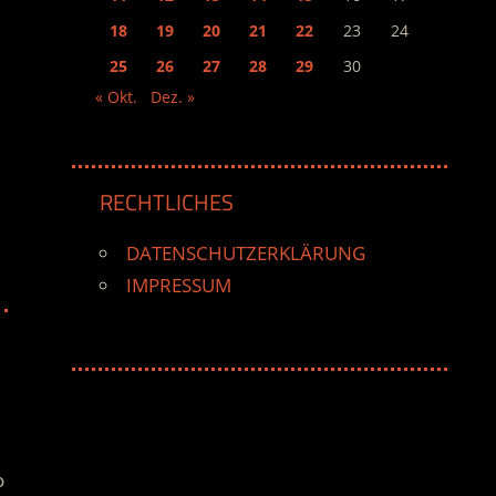
18
19
20
21
22
23
24
25
26
27
28
29
30
« Okt.
Dez. »
RECHTLICHES
DATENSCHUTZERKLÄRUNG
IMPRESSUM
o