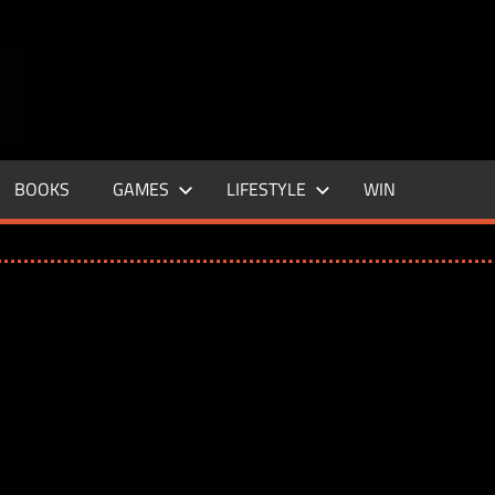
ENTERTAINMENT
BASE
–
BOOKS
GAMES
LIFESTYLE
WIN
LIFE
&
STYLE
MAGAZINE