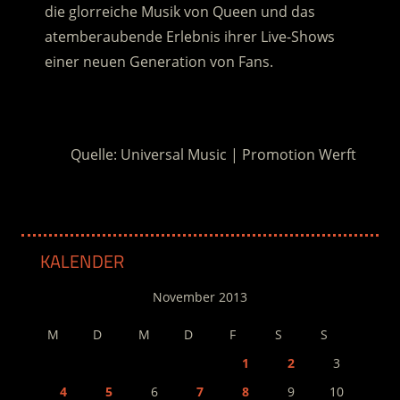
die glorreiche Musik von Queen und das
atemberaubende Erlebnis ihrer Live-Shows
einer neuen Generation von Fans.
.
Quelle: Universal Music | Promotion Werft
KALENDER
November 2013
M
D
M
D
F
S
S
1
2
3
4
5
6
7
8
9
10