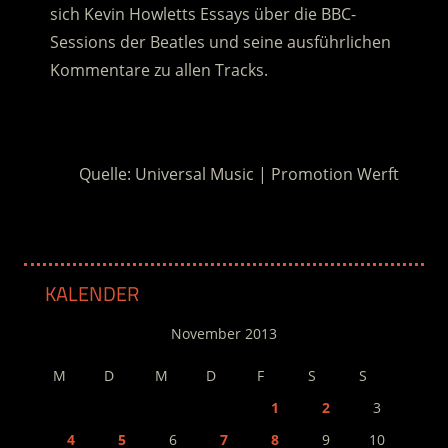
sich Kevin Howletts Essays über die BBC-
Sessions der Beatles und seine ausführlichen
Kommentare zu allen Tracks.
.
Quelle: Universal Music | Promotion Werft
KALENDER
November 2013
M
D
M
D
F
S
S
1
2
3
4
5
6
7
8
9
10