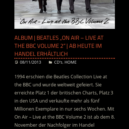
ALBUM | BEATLES „ON AIR – LIVE AT
THE BBC VOLUME 2“ | AB HEUTE IM
HANDEL ERHÄLTLICH
08/11/2013
Desiree
CD's
,
HOME
1994 erschien die Beatles Collection Live at
the BBC und wurde weltweit gefeiert. Sie
erreichte Platz 1 der britischen Charts, Platz 3
in den USA und verkaufte mehr als fünf
Millionen Exemplare in nur sechs Wochen. Mit
On Air – Live at the BBC Volume 2 ist ab dem 8.
November der Nachfolger im Handel