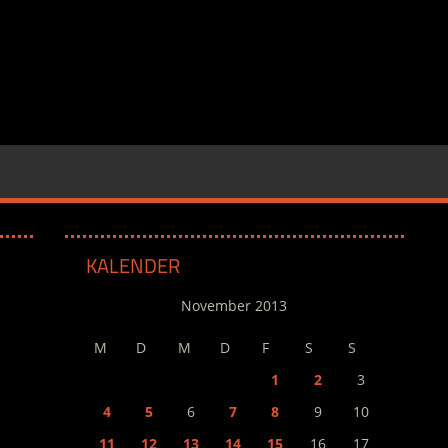
KALENDER
November 2013
M
D
M
D
F
S
S
1
2
3
4
5
6
7
8
9
10
11
12
13
14
15
16
17