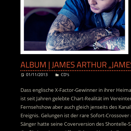
ALBUM | JAMES ARTHUR „JAME
01/11/2013
Desiree
CD's
Dass englische X-Factor-Gewinner in ihrer Heima
ist seit Jahren gelebte Chart-Realität im Vereinte
Fernsehshow aber auch gleich jenseits des Kanals 
Ereignis. Gelungen ist der rare Sofort-Crossover
Sänger hatte seine Coverversion des Shontelle-