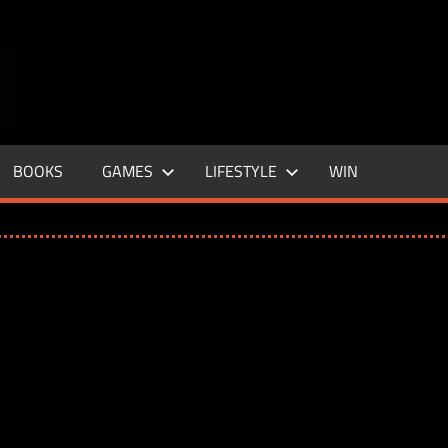
ENTERTAINMENT
BASE
–
BOOKS
GAMES
LIFESTYLE
WIN
LIFE
&
STYLE
MAGAZINE