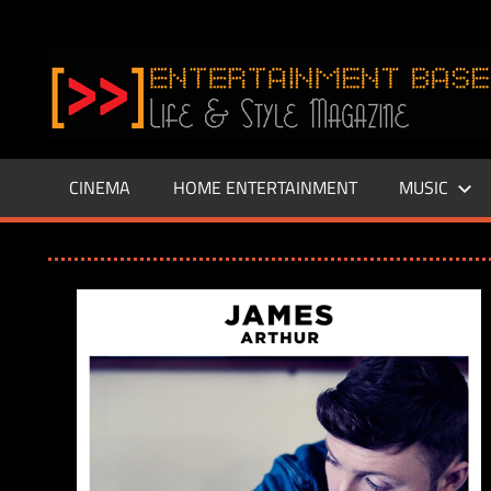
Zum
Inhalt
www.entertainment-
springen
Base.de
CINEMA
HOME ENTERTAINMENT
MUSIC