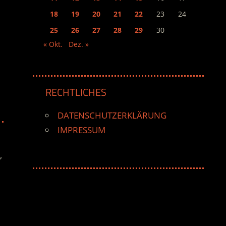
18
19
20
21
22
23
24
25
26
27
28
29
30
« Okt.
Dez. »
RECHTLICHES
DATENSCHUTZERKLÄRUNG
IMPRESSUM
,