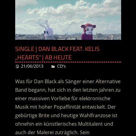
SINGLE | DAN BLACK FEAT. KELIS
„HEARTS“ | AB HEUTE
21/06/2013
Desiree
CD's
Was für Dan Black als Sänger einer Alternative
Band begann, hat sich in den letzten Jahren zu
einer massiven Vorliebe für elektronische
Musik mit hoher Popaffinität entwickelt. Der
gebürtige Brite und heutige Wahlfranzose ist
ohnehin ein künstlerisches Multitalent und
auch der Malerei zuträglich. Sein