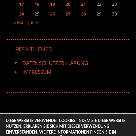
17
18
19
20
21
22
23
24
25
26
27
28
29
30
« Mai
Juli »
RECHTLICHES
DATENSCHUTZERKLÄRUNG
IMPRESSUM
DIESE WEBSITE VERWENDET COOKIES. INDEM SIE DIESE WEBSITE
NUTZEN, ERKLÄREN SIE SICH MIT DIESER VERWENDUNG
© 2026 ENTERTAINMENT BASE – Life & Style Magazine.
EINVERSTANDEN. WEITERE INFORMATIONEN FINDEN SIE IN