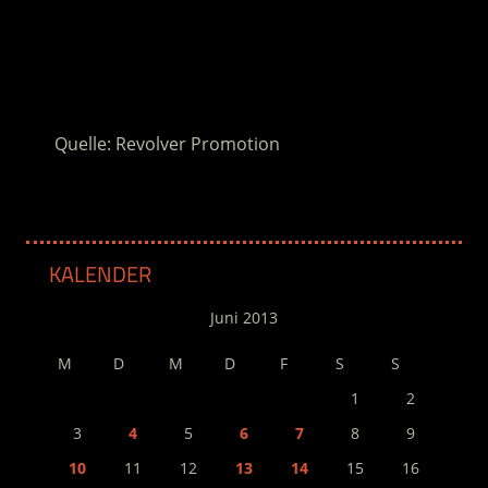
.
.
Quelle: Revolver Promotion
KALENDER
Juni 2013
M
D
M
D
F
S
S
1
2
3
4
5
6
7
8
9
10
11
12
13
14
15
16