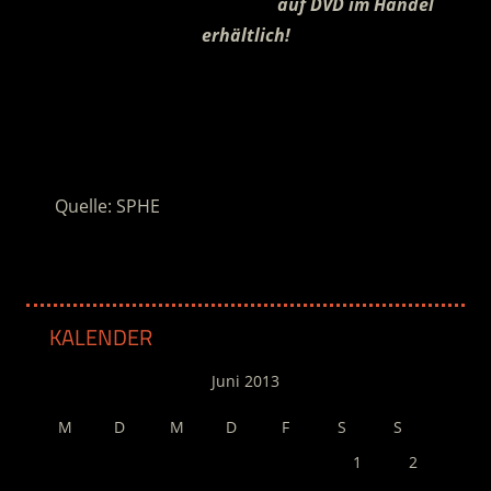
……………………………………….
auf DVD im Handel
erhältlich!
.
.
Quelle: SPHE
KALENDER
Juni 2013
M
D
M
D
F
S
S
1
2