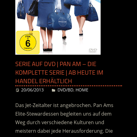
SERIE AUF DVD | PAN AM – DIE
KOMPLETTE SERIE | AB HEUTE IM
HANDEL ERHÄLTLICH
20/06/2013
Desiree
DVD/BD
,
HOME
Das Jet-Zeitalter ist angebrochen. Pan Ams
Elite-Stewardessen begleiten uns auf dem
Weg durch verschiedene Kulturen und
meistern dabei jede Herausforderung. Die