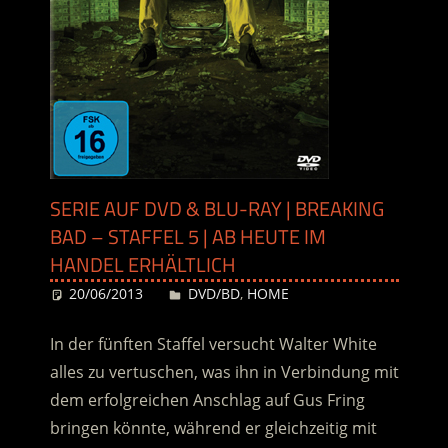
SERIE AUF DVD & BLU-RAY | BREAKING
BAD – STAFFEL 5 | AB HEUTE IM
HANDEL ERHÄLTLICH
20/06/2013
Desiree
DVD/BD
,
HOME
In der fünften Staffel versucht Walter White
alles zu vertuschen, was ihn in Verbindung mit
dem erfolgreichen Anschlag auf Gus Fring
bringen könnte, während er gleichzeitig mit