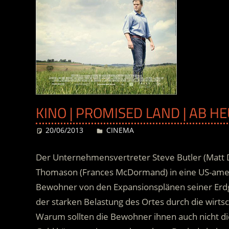
KINO | PROMISED LAND | AB H
20/06/2013
Desiree
CINEMA
Der Unternehmensvertreter Steve Butler (Matt 
Thomason (Frances McDormand) in eine US-ameri
Bewohner von den Expansionsplänen seiner Erdga
der starken Belastung des Ortes durch die wirtsc
Warum sollten die Bewohner ihnen auch nicht d