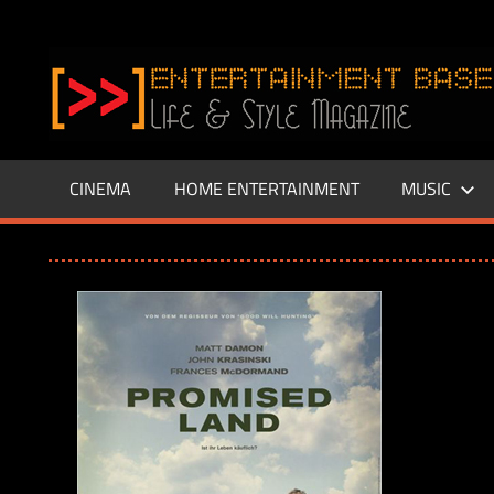
Zum
Inhalt
www.entertainment-
springen
Base.de
CINEMA
HOME ENTERTAINMENT
MUSIC