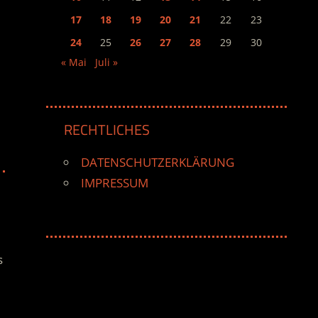
17
18
19
20
21
22
23
24
25
26
27
28
29
30
« Mai
Juli »
RECHTLICHES
DATENSCHUTZERKLÄRUNG
IMPRESSUM
s