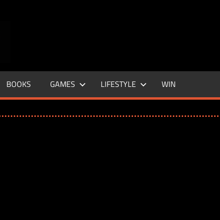
ENTERTAINMENT
BASE
–
BOOKS
GAMES
LIFESTYLE
WIN
LIFE
&
STYLE
MAGAZINE