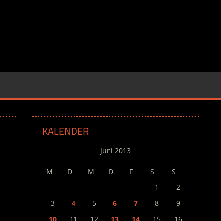
KALENDER
Juni 2013
M
D
M
D
F
S
S
1
2
3
4
5
6
7
8
9
10
11
12
13
14
15
16