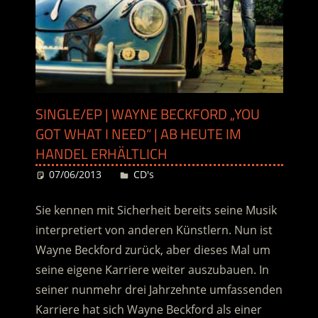
SINGLE/EP | WAYNE BECKFORD „YOU
GOT WHAT I NEED“ | AB HEUTE IM
HANDEL ERHÄLTLICH
07/06/2013
Desiree
CD's
Sie kennen mit Sicherheit bereits seine Musik
interpretiert von anderen Künstlern. Nun ist
Wayne Beckford zurück, aber dieses Mal um
seine eigene Karriere weiter auszubauen. In
seiner nunmehr drei Jahrzehnte umfassenden
Karriere hat sich Wayne Beckford als einer