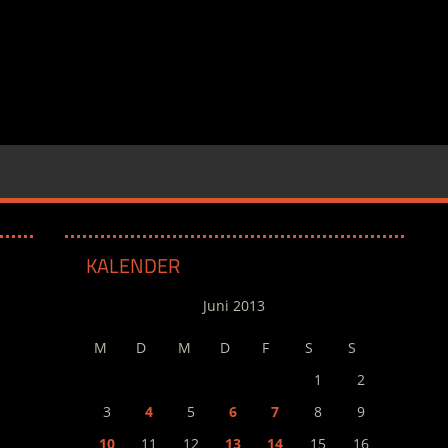
KALENDER
Juni 2013
M
D
M
D
F
S
S
1
2
3
4
5
6
7
8
9
10
11
12
13
14
15
16