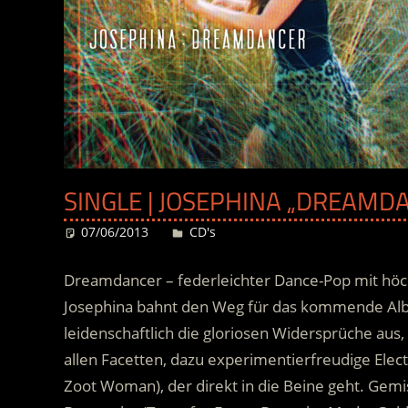
SINGLE | JOSEPHINA „DREAMDA
07/06/2013
Desiree
CD's
Dreamdancer – federleichter Dance-Pop mit höch
Josephina bahnt den Weg für das kommende Album
leidenschaftlich die gloriosen Widersprüche aus
allen Facetten, dazu experimentierfreudige Elec
Zoot Woman), der direkt in die Beine geht.
Gemis