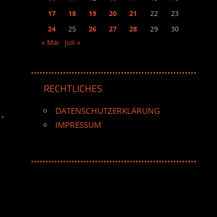
17
18
19
20
21
22
23
24
25
26
27
28
29
30
« Mai
Juli »
RECHTLICHES
DATENSCHUTZERKLÄRUNG
IMPRESSUM