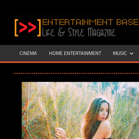
Zum
Inhalt
www.entertainment-
springen
Base.de
CINEMA
HOME ENTERTAINMENT
MUSIC