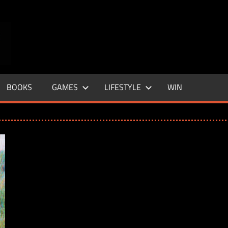
ENTERTAINMENT
BASE
–
BOOKS
GAMES
LIFESTYLE
WIN
LIFE
&
STYLE
MAGAZINE